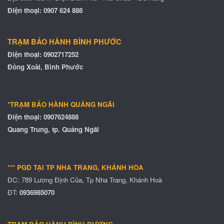
Điện thoại:
0907 624 888
TRẠM BẢO HÀNH BÌNH PHƯỚC
Điện thoại:
0902717252
Đồng Xoài, Bình Phước
MÁY ĐẾM TIỀN XIUDUN 5118
*TRẠM BẢO HÀNH QUẢNG NGÃI
Điện thoại: 0907624888
Quang Trung, tp. Quảng Ngãi
*** PGD TẠI TP NHA TRANG, KHÁNH HÒA
ĐC:
789 Lương Định Của, Tp Nha Trang, Khánh Hoà
ĐT:
0936985070