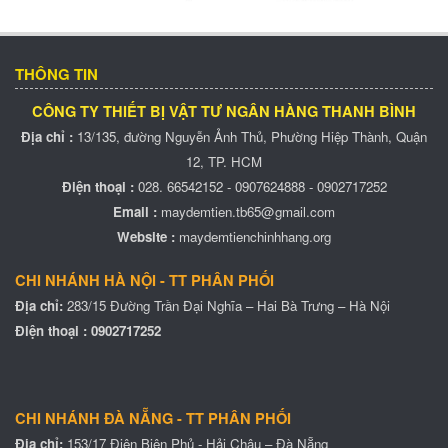
THÔNG TIN
MÁY ĐẾM TIỀN XINDA - 0181E
CÔNG TY THIẾT BỊ VẬT TƯ NGÂN HÀNG THANH BÌNH
Địa chỉ :
13/135, đường
Nguyễn Ảnh Thủ
, Phường Hiệp Thành, Quận
12, TP. HCM
Điện thoại :
028. 66542152 - 0907624888 - 0902717252
Email :
maydemtien.tb65@gmail.com
Website :
maydemtienchinhhang.org
CHI NHÁNH HÀ NỘI - TT PHÂN PHỐI
Địa chỉ:
283/15 Đường Trần Đại Nghĩa – Hai Bà Trưng – Hà Nội
Điện thoại :
0902717252
Máy đếm tiền XINDA SUPER BC 35
CHI NHÁNH ĐÀ NẴNG - TT PHÂN PHỐI
Địa chỉ:
153/17 Điện Biên Phủ - Hải Châu – Đà Nẵng