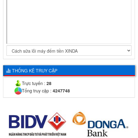
THỐNG KÊ TRUY CẬP
Trực tuyến :
28
Tổng truy cập :
4247748
MÁY ĐẾM TIỀN XINDA SUPER BC-35