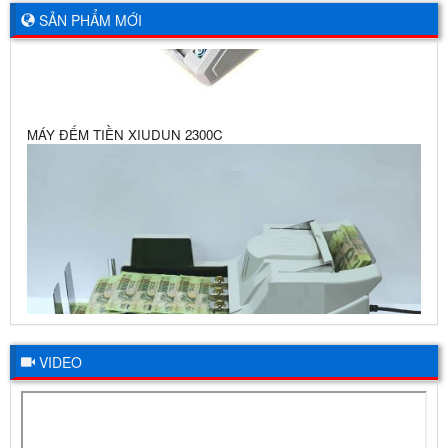
SẢN PHẨM MỚI
MÁY ĐẾM TIỀN XIUDUN 2300C
VIDEO
MÁY ĐẾM TIỀN XINDA ZCXD 1718